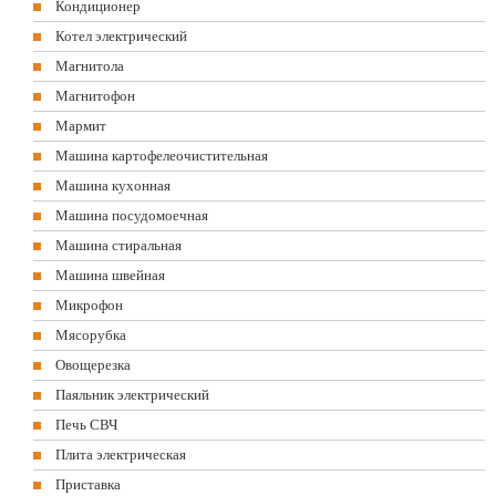
Кондиционер
Котел электрический
Магнитола
Магнитофон
Мармит
Машина картофелеочистительная
Машина кухонная
Машина посудомоечная
Машина стиральная
Машина швейная
Микрофон
Мясорубка
Овощерезка
Паяльник электрический
Печь СВЧ
Плита электрическая
Приставка