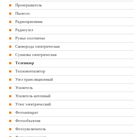
Проигрыватель
Пылесос
Радиоприемник
Радиоузел
Ружье охотничье
Сковорода электрическая
Сушилка электрическая
Телевизор
Тепловентилятор
Узел трансляционный
Усилитель
Усилитель антенный
Утюг электрический
Фотоаппарат
Фотообъектив
Фотоувеличитель