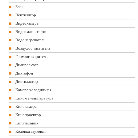
Блок
Вентилятор
Видеокамера
Видеомагнитофон
Водонагреватель
Воздухоочиститель
Громкоговоритель
Диапроектор
Диктофон
Дистиллятор
Камера холодильная
Кино-телеаппаратура
Кинокамера
Кинопроектор
Кипятильник
Колонка звуковая