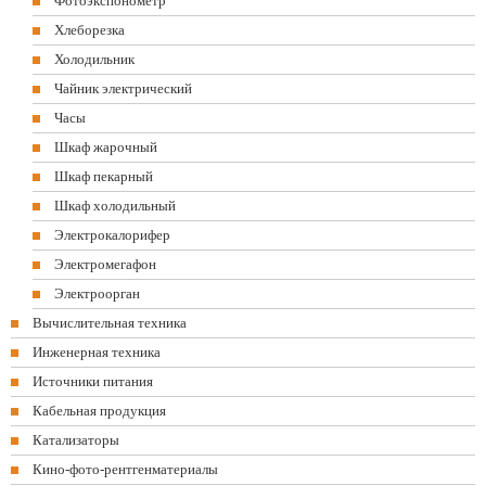
Фотоэкспонометр
Хлеборезка
Холодильник
Чайник электрический
Часы
Шкаф жарочный
Шкаф пекарный
Шкаф холодильный
Электрокалорифер
Электромегафон
Электроорган
Вычислительная техника
Инженерная техника
Источники питания
Кабельная продукция
Катализаторы
Кино-фото-рентгенматериалы