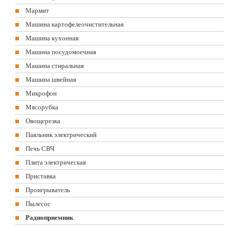
Мармит
Машина картофелеочистительная
Машина кухонная
Машина посудомоечная
Машина стиральная
Машина швейная
Микрофон
Мясорубка
Овощерезка
Паяльник электрический
Печь СВЧ
Плита электрическая
Приставка
Проигрыватель
Пылесос
Радиоприемник