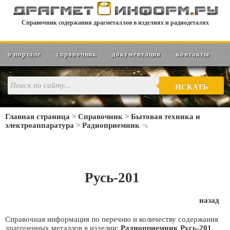
Справочник содержания драгметаллов в изделиях и радиодеталях
о портале
справочник
документация
контакты
ИСКАТЬ
Главная страница
>
Справочник
>
Бытовая техника и
электроаппаратура
>
Радиоприемник
Русь-201
назад
Справочная информация по перечню и количеству содержания
драгоценных металлов в изделии:
Радиоприемник Русь-201
.