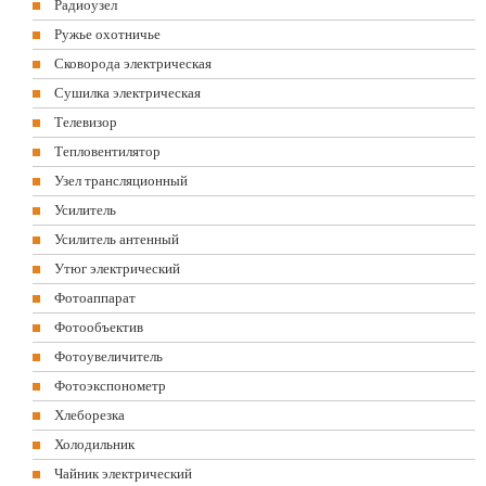
Радиоузел
Ружье охотничье
Сковорода электрическая
Сушилка электрическая
Телевизор
Тепловентилятор
Узел трансляционный
Усилитель
Усилитель антенный
Утюг электрический
Фотоаппарат
Фотообъектив
Фотоувеличитель
Фотоэкспонометр
Хлеборезка
Холодильник
Чайник электрический