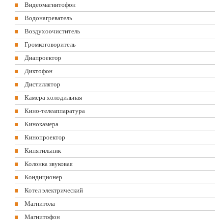
Видеомагнитофон
Водонагреватель
Воздухоочиститель
Громкоговоритель
Диапроектор
Диктофон
Дистиллятор
Камера холодильная
Кино-телеаппаратура
Кинокамера
Кинопроектор
Кипятильник
Колонка звуковая
Кондиционер
Котел электрический
Магнитола
Магнитофон