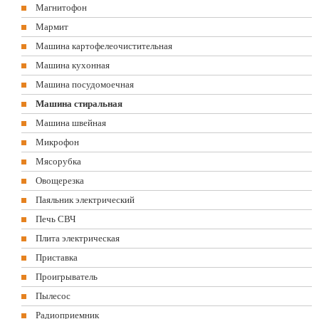
Магнитофон
Мармит
Машина картофелеочистительная
Машина кухонная
Машина посудомоечная
Машина стиральная
Машина швейная
Микрофон
Мясорубка
Овощерезка
Паяльник электрический
Печь СВЧ
Плита электрическая
Приставка
Проигрыватель
Пылесос
Радиоприемник