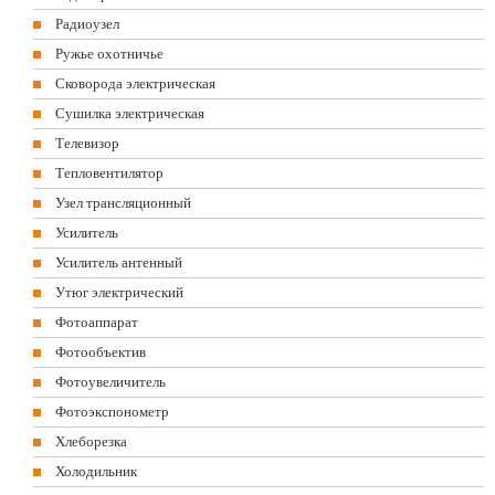
Радиоузел
Ружье охотничье
Сковорода электрическая
Сушилка электрическая
Телевизор
Тепловентилятор
Узел трансляционный
Усилитель
Усилитель антенный
Утюг электрический
Фотоаппарат
Фотообъектив
Фотоувеличитель
Фотоэкспонометр
Хлеборезка
Холодильник