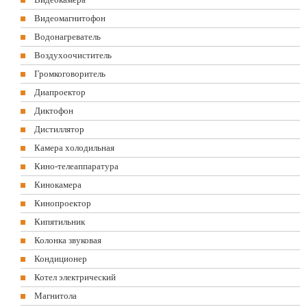
Видеомагнитофон
Водонагреватель
Воздухоочиститель
Громкоговоритель
Диапроектор
Диктофон
Дистиллятор
Камера холодильная
Кино-телеаппаратура
Кинокамера
Кинопроектор
Кипятильник
Колонка звуковая
Кондиционер
Котел электрический
Магнитола