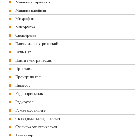
Машина стиральная
Машина швейная
Микрофон
Мясорубка
Овощерезка
Паяльник электрический
Печь СВЧ
Плита электрическая
Приставка
Проигрыватель
Пылесос
Радиоприемник
Радиоузел
Ружье охотничье
Сковорода электрическая
Сушилка электрическая
Телевизор