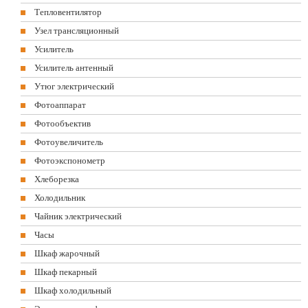
Тепловентилятор
Узел трансляционный
Усилитель
Усилитель антенный
Утюг электрический
Фотоаппарат
Фотообъектив
Фотоувеличитель
Фотоэкспонометр
Хлеборезка
Холодильник
Чайник электрический
Часы
Шкаф жарочный
Шкаф пекарный
Шкаф холодильный