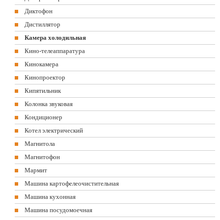
Диктофон
Дистиллятор
Камера холодильная
Кино-телеаппаратура
Кинокамера
Кинопроектор
Кипятильник
Колонка звуковая
Кондиционер
Котел электрический
Магнитола
Магнитофон
Мармит
Машина картофелеочистительная
Машина кухонная
Машина посудомоечная