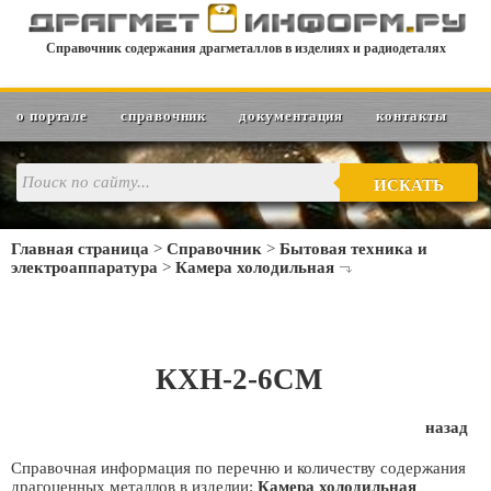
Справочник содержания драгметаллов в изделиях и радиодеталях
о портале
справочник
документация
контакты
ИСКАТЬ
Главная страница
>
Справочник
>
Бытовая техника и
электроаппаратура
>
Камера холодильная
КХН-2-6СМ
назад
Справочная информация по перечню и количеству содержания
драгоценных металлов в изделии:
Камера холодильная