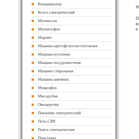
Кондиционер
М
Котел электрический
П
Магнитола
к
в
Магнитофон
Мармит
Машина картофелеочистительная
Машина кухонная
Машина посудомоечная
Машина стиральная
Машина швейная
Микрофон
Мясорубка
Овощерезка
Паяльник электрический
Печь СВЧ
Плита электрическая
Приставка