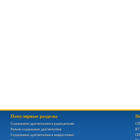
Популярные разделы
П
Содержание драгметаллов в радиодеталях
СП
Разъем содержание драгметаллов
К7
Содержание драгметаллов в микросхемах
СП