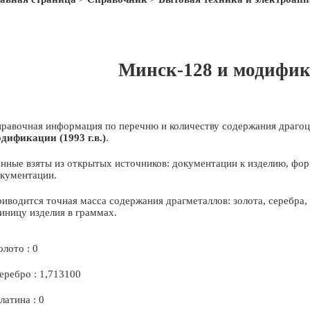
Минск-128 и модифика
равочная информация по перечню и количеству содержания драгоц
дификации (1993 г.в.)
.
нные взяты из открытых источников: документации к изделию, фор
кументации.
иводится точная масса содержания драгметаллов: золота, серебра
иницу изделия в граммах.
олото : 0
еребро : 1,713100
латина : 0