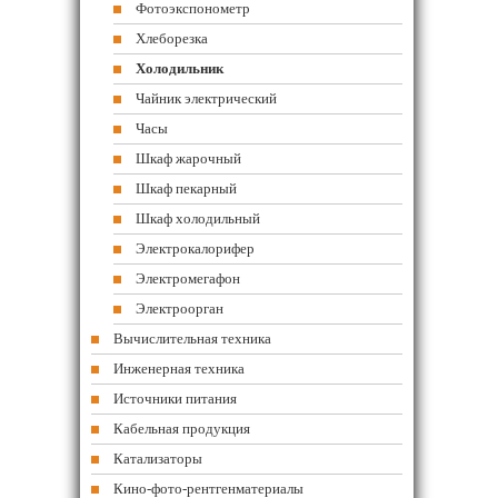
Фотоэкспонометр
Хлеборезка
Холодильник
Чайник электрический
Часы
Шкаф жарочный
Шкаф пекарный
Шкаф холодильный
Электрокалорифер
Электромегафон
Электроорган
Вычислительная техника
Инженерная техника
Источники питания
Кабельная продукция
Катализаторы
Кино-фото-рентгенматериалы