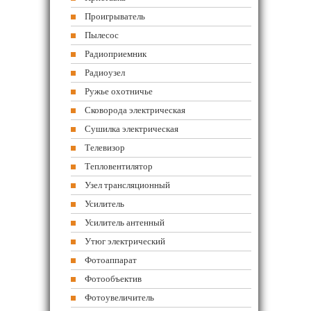
Проигрыватель
Пылесос
Радиоприемник
Радиоузел
Ружье охотничье
Сковорода электрическая
Сушилка электрическая
Телевизор
Тепловентилятор
Узел трансляционный
Усилитель
Усилитель антенный
Утюг электрический
Фотоаппарат
Фотообъектив
Фотоувеличитель