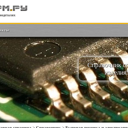
иодеталях
акты
Справочник с
изделия
авная страница
>
Справочник
>
Бытовая техника и электроапп