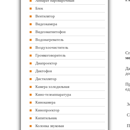
Аппарат пароварочный
Блок
Вентилятор
Видеокамера
Видеомагнитофон
Водонагреватель
Воздухоочиститель
Сп
Громкоговоритель
мо
Диапроектор
Да
Диктофон
до
Дистиллятор
Пр
Камера холодильная
ед
Кино-телеаппаратура
Кинокамера
З
Кинопроектор
С
Кипятильник
П
Колонка звуковая