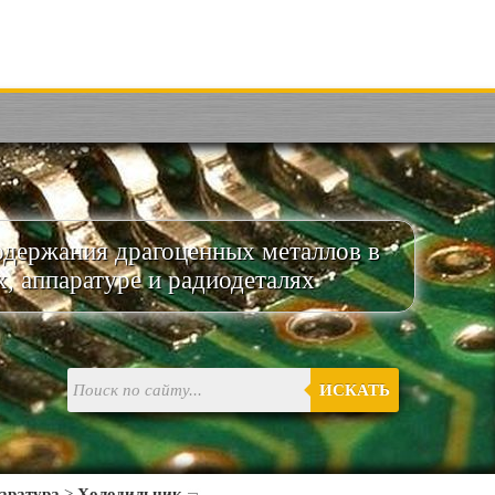
одержания драгоценных металлов в
х, аппаратуре и радиодеталях
ИСКАТЬ
аратура
>
Холодильник