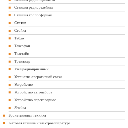
Станция радиорелейная
Станция тропосферная
Статив
Стойка
Табло
Таксофон
Телетайп
Тренажер
Узел радиоприемный
Установка оперативной связи
Устройство
Устройство автонабора
Устройство переговорное
Ячейка
Бронетанковая техника
Бытовая техника и электроаппаратура