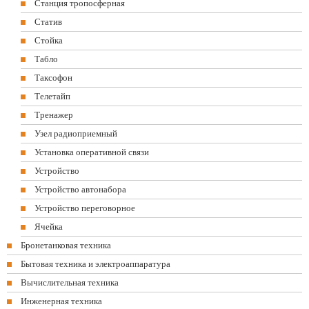
Станция тропосферная
Статив
Стойка
Табло
Таксофон
Телетайп
Тренажер
Узел радиоприемный
Установка оперативной связи
Устройство
Устройство автонабора
Устройство переговорное
Ячейка
Бронетанковая техника
Бытовая техника и электроаппаратура
Вычислительная техника
Инженерная техника