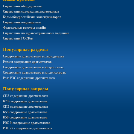
Справочник оборудования
Справочник содержания драгметаллов
Коды общероссийских классификаторов
Справочник подшипников
Федеральные реестры онлайн
Справочник по здравоохранению и медицине
Справочник ГОСТов
Популярные разделы
Содержание драгметаллов в радиодеталях
Разъем содержание драгметаллов
Содержание драгметаллов в микросхемах
Содержание драгметаллов в конденсаторах
Реле РЭС содержание драгметаллов
Популярные запросы
СП5 содержание драгметаллов
К73 содержание драгметаллов
СП3 содержание драгметаллов
К53 содержание драгметаллов
К50 содержание драгметаллов
РЭС 9 содержание драгметаллов
РЭС 22 содержание драгметаллов