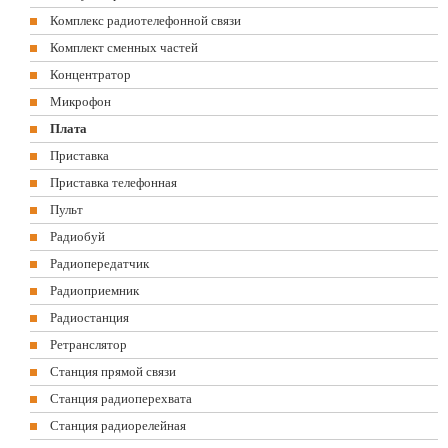
Комплекс радиотелефонной связи
Комплект сменных частей
Концентратор
Микрофон
Плата
Приставка
Приставка телефонная
Пульт
Радиобуй
Радиопередатчик
Радиоприемник
Радиостанция
Ретранслятор
Станция прямой связи
Станция радиоперехвата
Станция радиорелейная