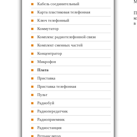
М
Кабель соединительный
Карта пластиковая телефонная
П
к
Ключ телефонный
в
Коммутатор
Комплекс радиотелефонной связи
Комплект сменных частей
Концентратор
Микрофон
Плата
Приставка
Приставка телефонная
Пульт
Радиобуй
Радиопередатчик
Радиоприемник
Радиостанция
Ретранслятор