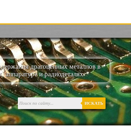
одержания драгоценных металлов в
х, аппаратуре и радиодеталях
ИСКАТЬ