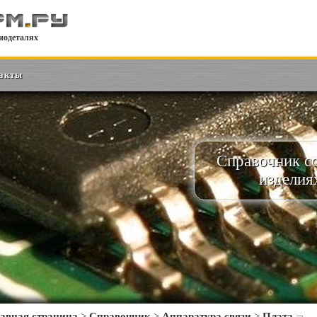
иодеталях
акты
Справочник с
изделия
авная страница
>
Справочник
>
Аппаратура связи
>
Плата