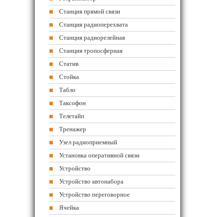
Станция прямой связи
Станция радиоперехвата
Станция радиорелейная
Станция тропосферная
Статив
Стойка
Табло
Таксофон
Телетайп
Тренажер
Узел радиоприемный
Установка оперативной связи
Устройство
Устройство автонабора
Устройство переговорное
Ячейка