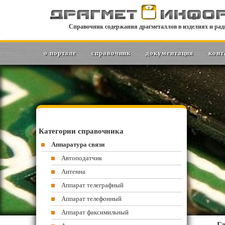
Справочник содержания драгметаллов в изделиях и рад
о портале
справочник
документация
конт
Категории справочника
Аппаратура связи
Автоподатчик
Антенна
Аппарат телеграфный
Аппарат телефонный
Аппарат факсимильный
Гл