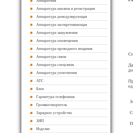
Аппаратная
Аппаратура анализа и регистрации
Аппаратура демодулирующая
Аппаратура засекречивающая
Аппаратура зашумления
Аппаратура оповещения
Аппаратура проводного вещания
Сп
Аппаратура связи
Аппаратура спецсвязи
Да
до
Аппаратура уплотнения
АТС
Пр
ед
Блок
Гарнитура телефонная
З
Громкоговоритель
С
Зарядное устройство
ЗИП
П
Изделие