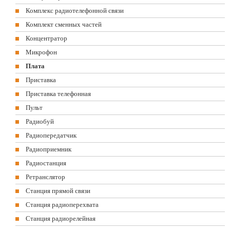
Комплекс радиотелефонной связи
Комплект сменных частей
Концентратор
Микрофон
Плата
Приставка
Приставка телефонная
Пульт
Радиобуй
Радиопередатчик
Радиоприемник
Радиостанция
Ретранслятор
Станция прямой связи
Станция радиоперехвата
Станция радиорелейная