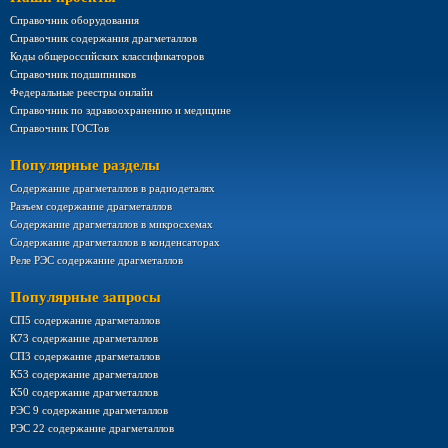
Справочник оборудования
Справочник содержания драгметаллов
Коды общероссийских классификаторов
Справочник подшипников
Федеральные реестры онлайн
Справочник по здравоохранению и медицине
Справочник ГОСТов
Популярные разделы
Содержание драгметаллов в радиодеталях
Разъем содержание драгметаллов
Содержание драгметаллов в микросхемах
Содержание драгметаллов в конденсаторах
Реле РЭС содержание драгметаллов
Популярные запросы
СП5 содержание драгметаллов
К73 содержание драгметаллов
СП3 содержание драгметаллов
К53 содержание драгметаллов
К50 содержание драгметаллов
РЭС 9 содержание драгметаллов
РЭС 22 содержание драгметаллов