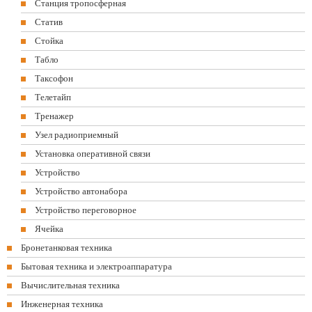
Станция тропосферная
Статив
Стойка
Табло
Таксофон
Телетайп
Тренажер
Узел радиоприемный
Установка оперативной связи
Устройство
Устройство автонабора
Устройство переговорное
Ячейка
Бронетанковая техника
Бытовая техника и электроаппаратура
Вычислительная техника
Инженерная техника