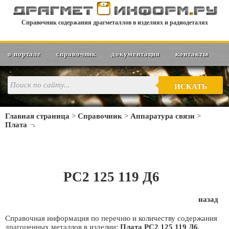
Справочник содержания драгметаллов в изделиях и радиодеталях
о портале
справочник
документация
контакты
ИСКАТЬ
Главная страница
>
Справочник
>
Аппаратура связи
>
Плата
РС2 125 119 Д6
назад
Справочная информация по перечню и количеству содержания
драгоценных металлов в изделии:
Плата РС2 125 119 Д6
.