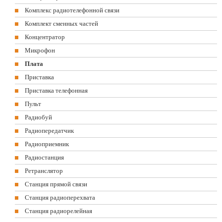
Комплекс радиотелефонной связи
Комплект сменных частей
Концентратор
Микрофон
Плата
Приставка
Приставка телефонная
Пульт
Радиобуй
Радиопередатчик
Радиоприемник
Радиостанция
Ретранслятор
Станция прямой связи
Станция радиоперехвата
Станция радиорелейная