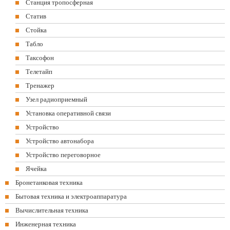
Станция тропосферная
Статив
Стойка
Табло
Таксофон
Телетайп
Тренажер
Узел радиоприемный
Установка оперативной связи
Устройство
Устройство автонабора
Устройство переговорное
Ячейка
Бронетанковая техника
Бытовая техника и электроаппаратура
Вычислительная техника
Инженерная техника