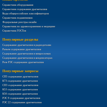
Справочник оборудования
Справочник содержания драгметаллов
Коды общероссийских классификаторов
Справочник подшипников
Федеральные реестры онлайн
Справочник по здравоохранению и медицине
Справочник ГОСТов
Популярные разделы
Содержание драгметаллов в радиодеталях
Разъем содержание драгметаллов
Содержание драгметаллов в микросхемах
Содержание драгметаллов в конденсаторах
Реле РЭС содержание драгметаллов
Популярные запросы
СП5 содержание драгметаллов
К73 содержание драгметаллов
СП3 содержание драгметаллов
К53 содержание драгметаллов
К50 содержание драгметаллов
РЭС 9 содержание драгметаллов
РЭС 22 содержание драгметаллов