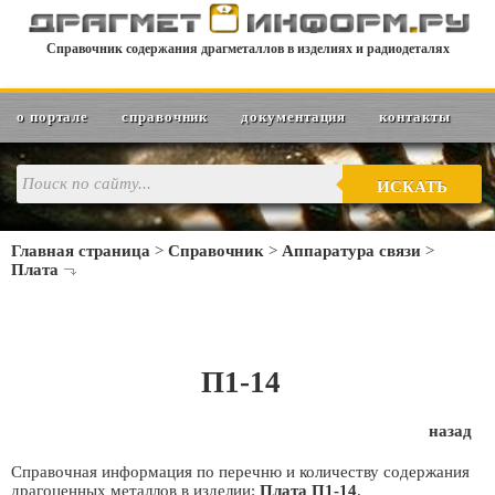
Справочник содержания драгметаллов в изделиях и радиодеталях
о портале
справочник
документация
контакты
ИСКАТЬ
Главная страница
>
Справочник
>
Аппаратура связи
>
Плата
П1-14
назад
Справочная информация по перечню и количеству содержания
драгоценных металлов в изделии:
Плата П1-14
.