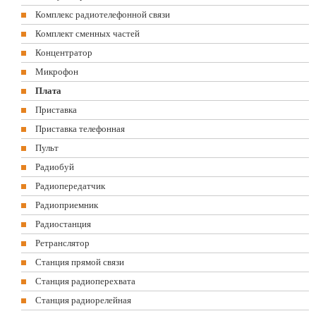
Комплекс радиотелефонной связи
Комплект сменных частей
Концентратор
Микрофон
Плата
Приставка
Приставка телефонная
Пульт
Радиобуй
Радиопередатчик
Радиоприемник
Радиостанция
Ретранслятор
Станция прямой связи
Станция радиоперехвата
Станция радиорелейная