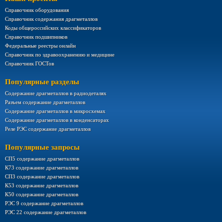
Справочник оборудования
Справочник содержания драгметаллов
Коды общероссийских классификаторов
Справочник подшипников
Федеральные реестры онлайн
Справочник по здравоохранению и медицине
Справочник ГОСТов
Популярные разделы
Содержание драгметаллов в радиодеталях
Разъем содержание драгметаллов
Содержание драгметаллов в микросхемах
Содержание драгметаллов в конденсаторах
Реле РЭС содержание драгметаллов
Популярные запросы
СП5 содержание драгметаллов
К73 содержание драгметаллов
СП3 содержание драгметаллов
К53 содержание драгметаллов
К50 содержание драгметаллов
РЭС 9 содержание драгметаллов
РЭС 22 содержание драгметаллов