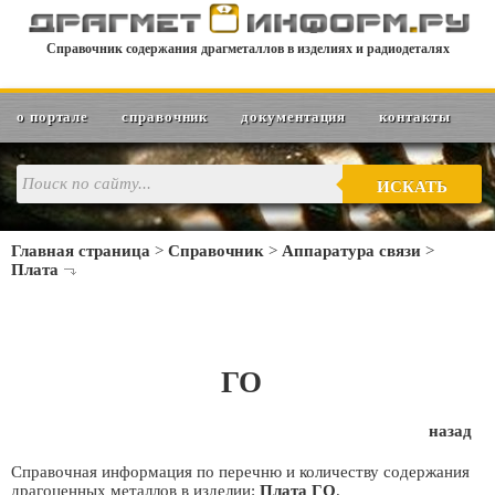
Справочник содержания драгметаллов в изделиях и радиодеталях
о портале
справочник
документация
контакты
ИСКАТЬ
Главная страница
>
Справочник
>
Аппаратура связи
>
Плата
ГО
назад
Справочная информация по перечню и количеству содержания
драгоценных металлов в изделии:
Плата ГО
.