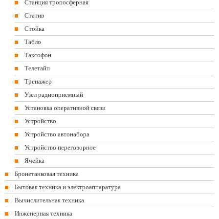
Станция тропосферная
Статив
Стойка
Табло
Таксофон
Телетайп
Тренажер
Узел радиоприемный
Установка оперативной связи
Устройство
Устройство автонабора
Устройство переговорное
Ячейка
Бронетанковая техника
Бытовая техника и электроаппаратура
Вычислительная техника
Инженерная техника