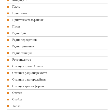
Плата
Приставка
Приставка телефонная
Пульт
Радиобуй
Радиопередатчик
Радиоприемник
Радиостанция
Ретранслятор
Станция прямой связи
Станция радиоперехвата
Станция радиорелейная
Станция тропосферная
Статив
Стойка
Табло