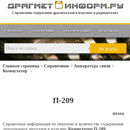
Справочник содержания драгметаллов в изделиях и радиодеталях
о портале
справочник
документация
контакты
ИСКАТЬ
Главная страница
>
Справочник
>
Аппаратура связи
>
Коммутатор
П-209
назад
Справочная информация по перечню и количеству содержания
драгоценных металлов в изделии:
Коммутатор П-209
.