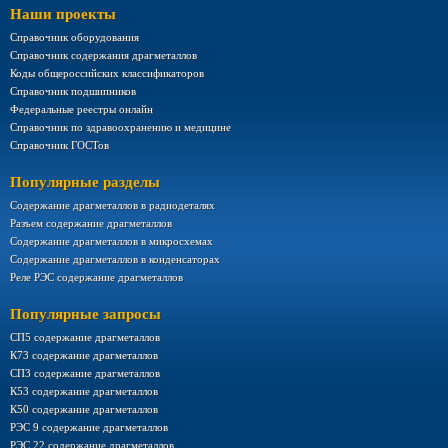
Наши проекты
Справочник оборудования
Справочник содержания драгметаллов
Коды общероссийских классификаторов
Справочник подшипников
Федеральные реестры онлайн
Справочник по здравоохранению и медицине
Справочник ГОСТов
Популярные разделы
Содержание драгметаллов в радиодеталях
Разъем содержание драгметаллов
Содержание драгметаллов в микросхемах
Содержание драгметаллов в конденсаторах
Реле РЭС содержание драгметаллов
Популярные запросы
СП5 содержание драгметаллов
К73 содержание драгметаллов
СП3 содержание драгметаллов
К53 содержание драгметаллов
К50 содержание драгметаллов
РЭС 9 содержание драгметаллов
РЭС 22 содержание драгметаллов