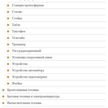
Станция тропосферная
Статив
Стойка
Табло
Таксофон
Телетайп
Тренажер
Узел радиоприемный
Установка оперативной связи
Устройство
Устройство автонабора
Устройство переговорное
Ячейка
Бронетанковая техника
Бытовая техника и электроаппаратура
Вычислительная техника