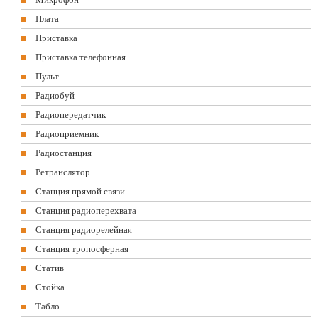
Плата
Приставка
Приставка телефонная
Пульт
Радиобуй
Радиопередатчик
Радиоприемник
Радиостанция
Ретранслятор
Станция прямой связи
Станция радиоперехвата
Станция радиорелейная
Станция тропосферная
Статив
Стойка
Табло