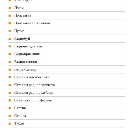
Плата
Приставка
Приставка телефонная
Пульт
Радиобуй
Радиопередатчик
Радиоприемник
Радиостанция
Ретранслятор
Станция прямой связи
Станция радиоперехвата
Станция радиорелейная
Станция тропосферная
Статив
Стойка
Табло