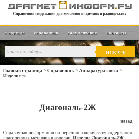
Справочник содержания драгметаллов в изделиях и радиодеталях
о портале
справочник
документация
контакты
ИСКАТЬ
Главная страница
>
Справочник
>
Аппаратура связи
>
Изделие
Диагональ-2Ж
назад
Справочная информация по перечню и количеству содержания
драгоценных металлов в изделии:
Изделие Диагональ-2Ж
.