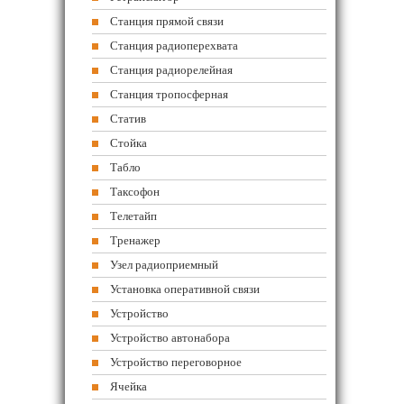
Станция прямой связи
Станция радиоперехвата
Станция радиорелейная
Станция тропосферная
Статив
Стойка
Табло
Таксофон
Телетайп
Тренажер
Узел радиоприемный
Установка оперативной связи
Устройство
Устройство автонабора
Устройство переговорное
Ячейка