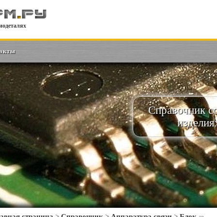
иодеталях
акты
Справочник с
изделия
авная страница
>
Справочник
>
Аппаратура связи
>
Блок