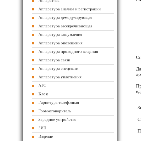
Аппаратная
Аппаратура анализа и регистрации
Аппаратура демодулирующая
Аппаратура засекречивающая
Аппаратура зашумления
Аппаратура оповещения
Аппаратура проводного вещания
Сп
Аппаратура связи
Аппаратура спецсвязи
Да
до
Аппаратура уплотнения
АТС
Пр
ед
Блок
Гарнитура телефонная
З
Громкоговоритель
С
Зарядное устройство
ЗИП
П
Изделие