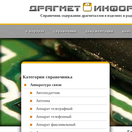
Справочник содержания драгметаллов в изделиях и рад
о портале
справочник
документация
конт
Категории справочника
Аппаратура связи
Автоподатчик
Антенна
Аппарат телеграфный
Аппарат телефонный
Аппарат факсимильный
Гл