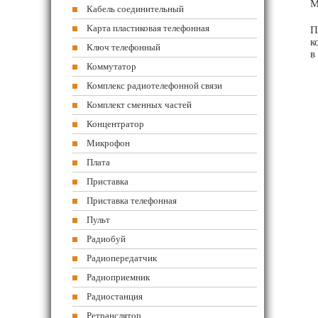
М
Кабель соединительный
Карта пластиковая телефонная
П
к
Ключ телефонный
в
Коммутатор
Комплекс радиотелефонной связи
Комплект сменных частей
Концентратор
Микрофон
Плата
Приставка
Приставка телефонная
Пульт
Радиобуй
Радиопередатчик
Радиоприемник
Радиостанция
Ретранслятор