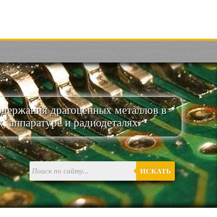
одержания драгоценных металлов в
х, аппаратуре и радиодеталях
ИСКАТЬ