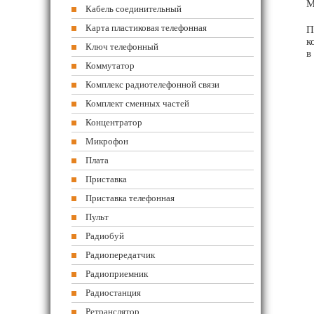
М
Кабель соединительный
Карта пластиковая телефонная
П
к
Ключ телефонный
в
Коммутатор
Комплекс радиотелефонной связи
Комплект сменных частей
Концентратор
Микрофон
Плата
Приставка
Приставка телефонная
Пульт
Радиобуй
Радиопередатчик
Радиоприемник
Радиостанция
Ретранслятор