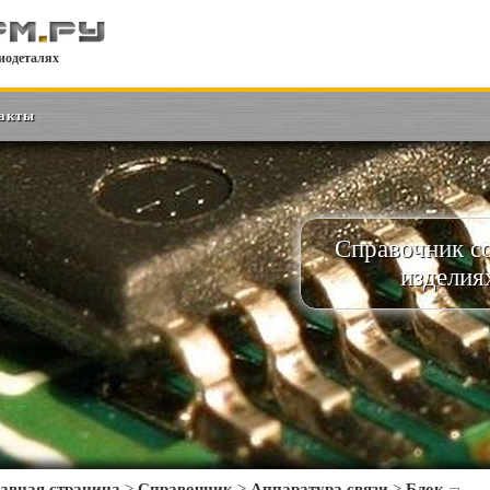
иодеталях
акты
Справочник с
изделия
авная страница
>
Справочник
>
Аппаратура связи
>
Блок