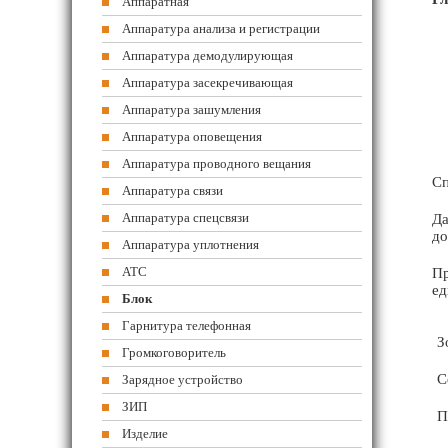
Аппаратная
Аппаратура анализа и регистрации
Аппаратура демодулирующая
Аппаратура засекречивающая
Аппаратура зашумления
Аппаратура оповещения
Аппаратура проводного вещания
Сп
Аппаратура связи
Аппаратура спецсвязи
Да
до
Аппаратура уплотнения
АТС
Пр
ед
Блок
Гарнитура телефонная
З
Громкоговоритель
С
Зарядное устройство
ЗИП
П
Изделие