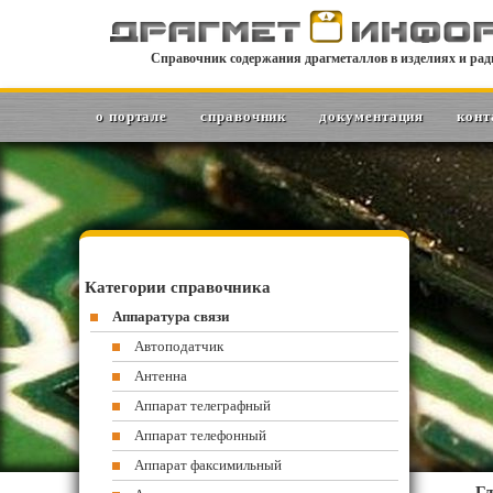
Справочник содержания драгметаллов в изделиях и рад
о портале
справочник
документация
конт
Категории справочника
Аппаратура связи
Автоподатчик
Антенна
Аппарат телеграфный
Аппарат телефонный
Аппарат факсимильный
Гл