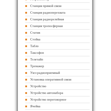
Станция прямой связи
Станция радиоперехвата
Станция радиорелейная
Станция тропосферная
Статив
Стойка
Табло
Таксофон
Телетайп
Тренажер
Узел радиоприемный
Установка оперативной связи
Устройство
Устройство автонабора
Устройство переговорное
Ячейка