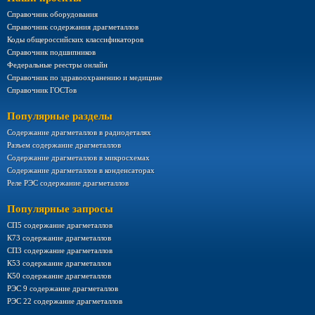
Справочник оборудования
Справочник содержания драгметаллов
Коды общероссийских классификаторов
Справочник подшипников
Федеральные реестры онлайн
Справочник по здравоохранению и медицине
Справочник ГОСТов
Популярные разделы
Содержание драгметаллов в радиодеталях
Разъем содержание драгметаллов
Содержание драгметаллов в микросхемах
Содержание драгметаллов в конденсаторах
Реле РЭС содержание драгметаллов
Популярные запросы
СП5 содержание драгметаллов
К73 содержание драгметаллов
СП3 содержание драгметаллов
К53 содержание драгметаллов
К50 содержание драгметаллов
РЭС 9 содержание драгметаллов
РЭС 22 содержание драгметаллов