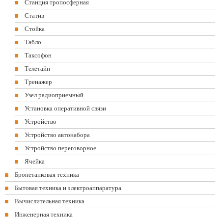
Станция тропосферная
Статив
Стойка
Табло
Таксофон
Телетайп
Тренажер
Узел радиоприемный
Установка оперативной связи
Устройство
Устройство автонабора
Устройство переговорное
Ячейка
Бронетанковая техника
Бытовая техника и электроаппаратура
Вычислительная техника
Инженерная техника