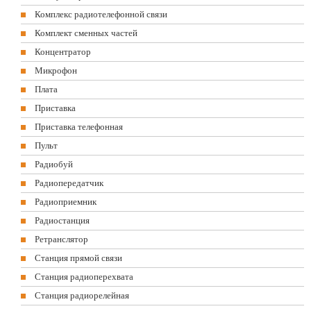
Комплекс радиотелефонной связи
Комплект сменных частей
Концентратор
Микрофон
Плата
Приставка
Приставка телефонная
Пульт
Радиобуй
Радиопередатчик
Радиоприемник
Радиостанция
Ретранслятор
Станция прямой связи
Станция радиоперехвата
Станция радиорелейная