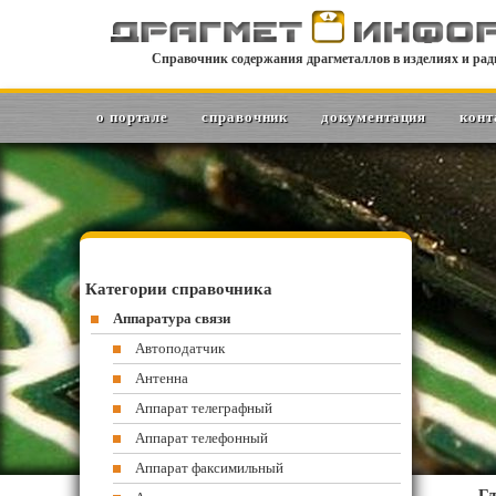
Справочник содержания драгметаллов в изделиях и рад
о портале
справочник
документация
конт
Категории справочника
Аппаратура связи
Автоподатчик
Антенна
Аппарат телеграфный
Аппарат телефонный
Аппарат факсимильный
Гл