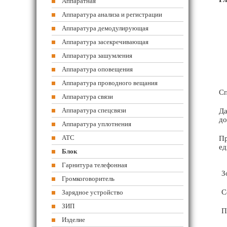
Аппаратная
Аппаратура анализа и регистрации
Аппаратура демодулирующая
Аппаратура засекречивающая
Аппаратура зашумления
Аппаратура оповещения
Аппаратура проводного вещания
Сп
Аппаратура связи
Аппаратура спецсвязи
Да
до
Аппаратура уплотнения
АТС
Пр
ед
Блок
Гарнитура телефонная
З
Громкоговоритель
С
Зарядное устройство
ЗИП
П
Изделие