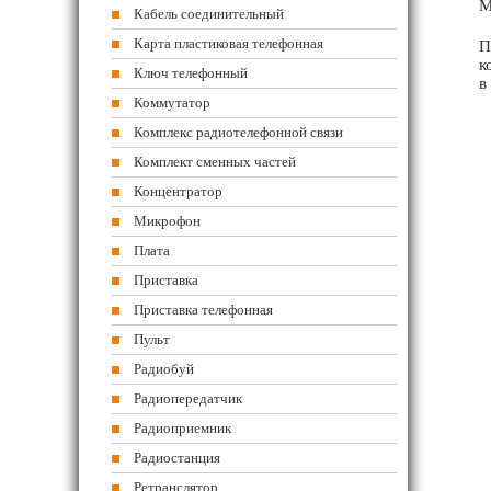
М
Кабель соединительный
Карта пластиковая телефонная
П
к
Ключ телефонный
в
Коммутатор
Комплекс радиотелефонной связи
Комплект сменных частей
Концентратор
Микрофон
Плата
Приставка
Приставка телефонная
Пульт
Радиобуй
Радиопередатчик
Радиоприемник
Радиостанция
Ретранслятор