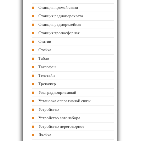
Станция прямой связи
Станция радиоперехвата
Станция радиорелейная
Станция тропосферная
Статив
Стойка
Табло
Таксофон
Телетайп
Тренажер
Узел радиоприемный
Установка оперативной связи
Устройство
Устройство автонабора
Устройство переговорное
Ячейка