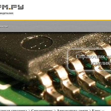
иодеталях
акты
Справочник с
изделия
авная страница
>
Справочник
>
Аппаратура связи
>
Блок