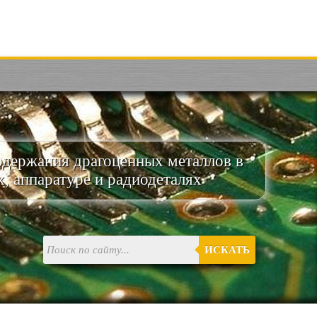
одержания драгоценных металлов в
х, аппаратуре и радиодеталях
ИСКАТЬ