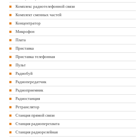
Комплекс радиотелефонной связи
Комплект сменных частей
Концентратор
Микрофон
Плата
Приставка
Приставка телефонная
Пульт
Радиобуй
Радиопередатчик
Радиоприемник
Радиостанция
Ретранслятор
Станция прямой связи
Станция радиоперехвата
Станция радиорелейная