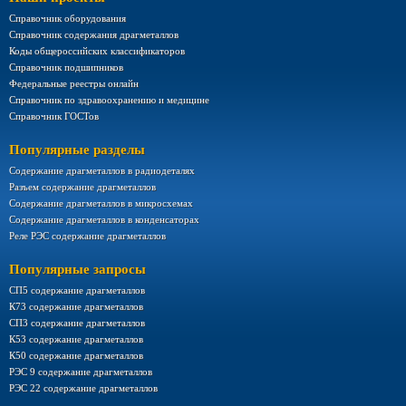
Справочник оборудования
Справочник содержания драгметаллов
Коды общероссийских классификаторов
Справочник подшипников
Федеральные реестры онлайн
Справочник по здравоохранению и медицине
Справочник ГОСТов
Популярные разделы
Содержание драгметаллов в радиодеталях
Разъем содержание драгметаллов
Содержание драгметаллов в микросхемах
Содержание драгметаллов в конденсаторах
Реле РЭС содержание драгметаллов
Популярные запросы
СП5 содержание драгметаллов
К73 содержание драгметаллов
СП3 содержание драгметаллов
К53 содержание драгметаллов
К50 содержание драгметаллов
РЭС 9 содержание драгметаллов
РЭС 22 содержание драгметаллов