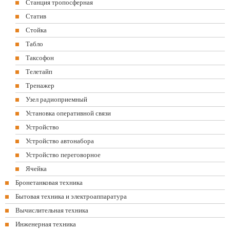
Станция тропосферная
Статив
Стойка
Табло
Таксофон
Телетайп
Тренажер
Узел радиоприемный
Установка оперативной связи
Устройство
Устройство автонабора
Устройство переговорное
Ячейка
Бронетанковая техника
Бытовая техника и электроаппаратура
Вычислительная техника
Инженерная техника