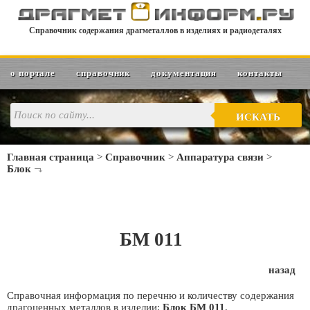
Справочник содержания драгметаллов в изделиях и радиодеталях
о портале
справочник
документация
контакты
ИСКАТЬ
Главная страница
>
Справочник
>
Аппаратура связи
>
Блок
БМ 011
назад
Справочная информация по перечню и количеству содержания
драгоценных металлов в изделии:
Блок БМ 011
.