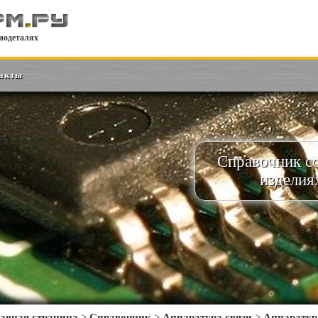
иодеталях
акты
Справочник с
изделия
авная страница
>
Справочник
>
Аппаратура связи
>
Аппаратур