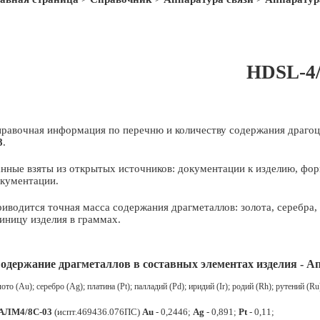
HDSL-4
равочная информация по перечню и количеству содержания драгоц
8
.
нные взяты из открытых источников: документации к изделию, фор
кументации.
иводится точная масса содержания драгметаллов: золота, серебра
иницу изделия в граммах.
одержание драгметаллов в составных элементах изделия - А
ото (Au); серебро (Ag); платина (Pt); палладий (Pd); иридий (Ir); родий (Rh); рутений (R
АЛМ4/8С-03
(испт.469436.076ПС)
Au
- 0,2446;
Ag
- 0,891;
Pt
- 0,11;