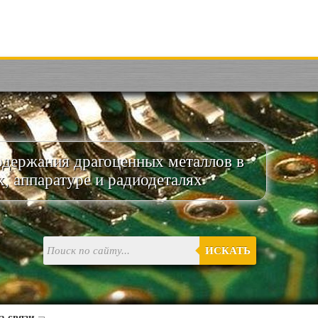
одержания драгоценных металлов в
х, аппаратуре и радиодеталях
ИСКАТЬ
а связи