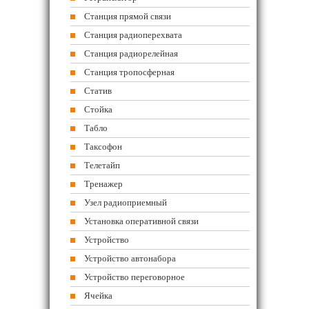
Станция прямой связи
Станция радиоперехвата
Станция радиорелейная
Станция тропосферная
Статив
Стойка
Табло
Таксофон
Телетайп
Тренажер
Узел радиоприемный
Установка оперативной связи
Устройство
Устройство автонабора
Устройство переговорное
Ячейка