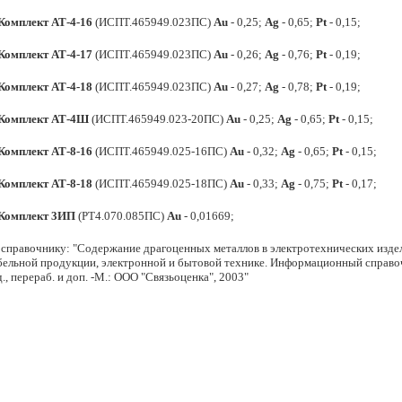
Комплект АТ-4-16
(ИСПТ.465949.023ПС)
Au
- 0,25;
Ag
- 0,65;
Pt
- 0,15;
Комплект АТ-4-17
(ИСПТ.465949.023ПС)
Au
- 0,26;
Ag
- 0,76;
Pt
- 0,19;
Комплект АТ-4-18
(ИСПТ.465949.023ПС)
Au
- 0,27;
Ag
- 0,78;
Pt
- 0,19;
Комплект АТ-4Ш
(ИСПТ.465949.023-20ПС)
Au
- 0,25;
Ag
- 0,65;
Pt
- 0,15;
Комплект АТ-8-16
(ИСПТ.465949.025-16ПС)
Au
- 0,32;
Ag
- 0,65;
Pt
- 0,15;
Комплект АТ-8-18
(ИСПТ.465949.025-18ПС)
Au
- 0,33;
Ag
- 0,75;
Pt
- 0,17;
Комплект 3ИП
(РТ4.070.085ПС)
Au
- 0,01669;
 справочнику: "Содержание драгоценных металлов в электротехнических издел
бельной продукции, электронной и бытовой технике. Информационный справочни
д., перераб. и доп. -М.: ООО "Связьоценка", 2003"