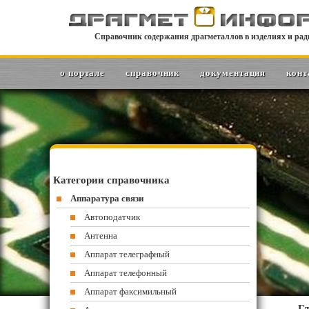
Справочник содержания драгметаллов в изделиях и рад
о портале
справочник
документация
конт
Категории справочника
Аппаратура связи
Автоподатчик
Антенна
Аппарат телеграфный
Аппарат телефонный
Аппарат факсимильный
Гл