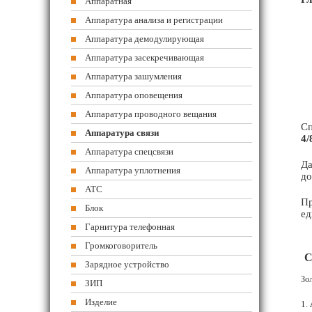
Аппаратная
Аппаратура анализа и регистрации
Аппаратура демодулирующая
Аппаратура засекречивающая
Аппаратура зашумления
Аппаратура оповещения
Аппаратура проводного вещания
Сп
Аппаратура связи
4/
Аппаратура спецсвязи
Да
Аппаратура уплотнения
до
АТС
Пр
Блок
ед
Гарнитура телефонная
Громкоговоритель
С
Зарядное устройство
Зол
ЗИП
Изделие
1.