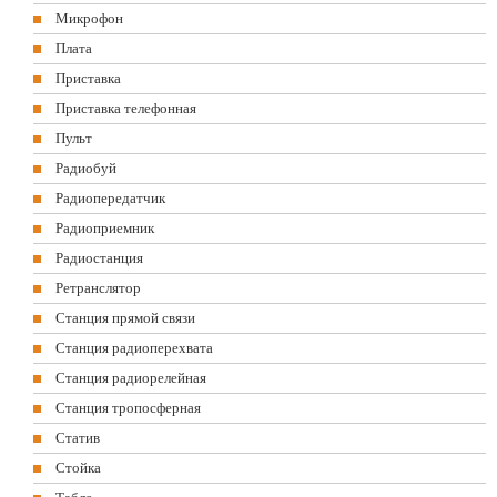
Микрофон
Плата
Приставка
Приставка телефонная
Пульт
Радиобуй
Радиопередатчик
Радиоприемник
Радиостанция
Ретранслятор
Станция прямой связи
Станция радиоперехвата
Станция радиорелейная
Станция тропосферная
Статив
Стойка