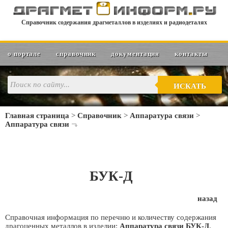
Справочник содержания драгметаллов в изделиях и радиодеталях
о портале
справочник
документация
контакты
ИСКАТЬ
Главная страница
>
Справочник
>
Аппаратура связи
>
Аппаратура связи
БУК-Д
назад
Справочная информация по перечню и количеству содержания
драгоценных металлов в изделии:
Аппаратура связи БУК-Д
.