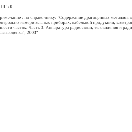
ПГ : 0
римечание : по справочнику: "Содержание драгоценных металлов в 
онтрольно-измерительных приборах, кабельной продукции, электр
 шести частях. Часть 3. Аппаратура радиосвязи, телевидения и радио
Связьоценка", 2003"