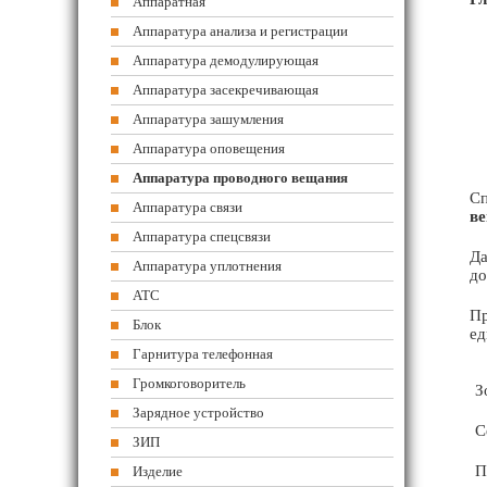
Аппаратная
Аппаратура анализа и регистрации
Аппаратура демодулирующая
Аппаратура засекречивающая
Аппаратура зашумления
Аппаратура оповещения
Аппаратура проводного вещания
Сп
Аппаратура связи
ве
Аппаратура спецсвязи
Да
Аппаратура уплотнения
до
АТС
Пр
Блок
ед
Гарнитура телефонная
Громкоговоритель
З
Зарядное устройство
С
ЗИП
П
Изделие