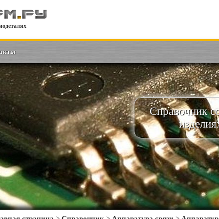
иодеталях
акты
Справочник с
изделия
авная страница
>
Справочник
>
Аппаратура связи
>
Аппаратур