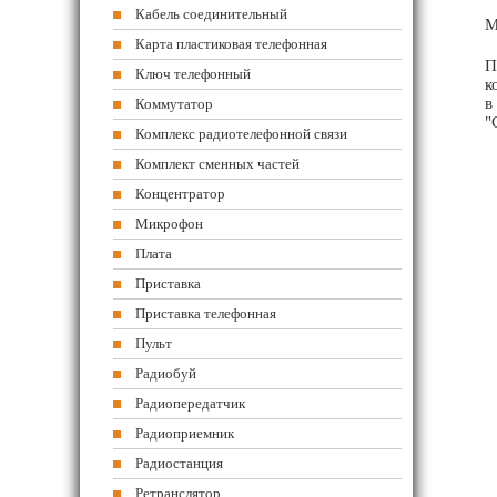
Кабель соединительный
М
Карта пластиковая телефонная
П
Ключ телефонный
к
в
Коммутатор
"
Комплекс радиотелефонной связи
Комплект сменных частей
Концентратор
Микрофон
Плата
Приставка
Приставка телефонная
Пульт
Радиобуй
Радиопередатчик
Радиоприемник
Радиостанция
Ретранслятор