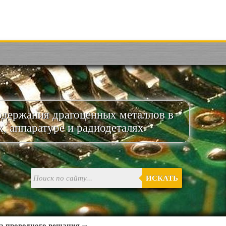
одержания драгоценных металлов в
х, аппаратуре и радиодеталях
ИСКАТЬ
а проводного вещания