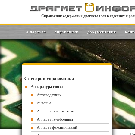
Справочник содержания драгметаллов в изделиях и рад
о портале
справочник
документация
конт
Категории справочника
Аппаратура связи
Автоподатчик
Антенна
Аппарат телеграфный
Аппарат телефонный
Аппарат факсимильный
Гл