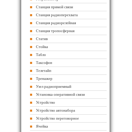
Станция прямой связи
Станция радиоперехвата
Станция радиорелейная
Станция тропосферная
Статив
Стойка
Табло
Таксофон
Телетайп
Тренажер
Узел радиоприемный
Установка оперативной связи
Устройство
Устройство автонабора
Устройство переговорное
Ячейка