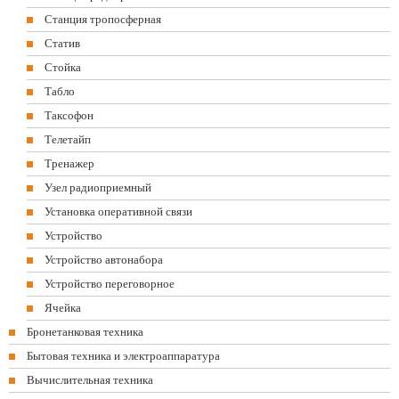
Станция тропосферная
Статив
Стойка
Табло
Таксофон
Телетайп
Тренажер
Узел радиоприемный
Установка оперативной связи
Устройство
Устройство автонабора
Устройство переговорное
Ячейка
Бронетанковая техника
Бытовая техника и электроаппаратура
Вычислительная техника