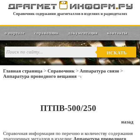
Справочник содержания драгметаллов в изделиях и радиодеталях
о портале
справочник
документация
контакты
ИСКАТЬ
Главная страница
>
Справочник
>
Аппаратура связи
>
Аппаратура проводного вещания
ПТПВ-500/250
назад
Справочная информация по перечню и количеству содержания
драгоценных металлов в изделии:
Аппаратура проводного