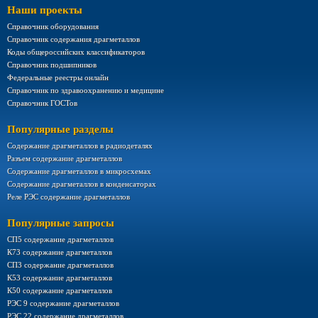
Наши проекты
Справочник оборудования
Справочник содержания драгметаллов
Коды общероссийских классификаторов
Справочник подшипников
Федеральные реестры онлайн
Справочник по здравоохранению и медицине
Справочник ГОСТов
Популярные разделы
Содержание драгметаллов в радиодеталях
Разъем содержание драгметаллов
Содержание драгметаллов в микросхемах
Содержание драгметаллов в конденсаторах
Реле РЭС содержание драгметаллов
Популярные запросы
СП5 содержание драгметаллов
К73 содержание драгметаллов
СП3 содержание драгметаллов
К53 содержание драгметаллов
К50 содержание драгметаллов
РЭС 9 содержание драгметаллов
РЭС 22 содержание драгметаллов