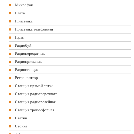
Микрофон
Плата
Приставка
Приставка телефонная
Пульт
Радиобуй
Радиопередатчик
Радиоприемник
Радиостанция
Ретранслятор
Станция прямой связи
Станция радиоперехвата
Станция радиорелейная
Станция тропосферная
Статив
Стойка