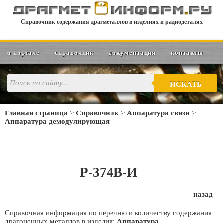
Справочник содержания драгметаллов в изделиях и радиодеталях
о портале
справочник
документация
контакты
ИСКАТЬ
Главная страница
>
Справочник
>
Аппаратура связи
>
Аппаратура демодулирующая
Р-374В-И
назад
Справочная информация по перечню и количеству содержания
драгоценных металлов в изделии:
Аппаратура