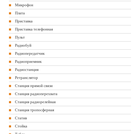
Микрофон
Плата
Приставка
Приставка телефонная
Пульт
Радиобуй
Радиопередатчик
Радиоприемник
Радиостанция
Ретранслятор
Станция прямой связи
Станция радиоперехвата
Станция радиорелейная
Станция тропосферная
Статив
Стойка