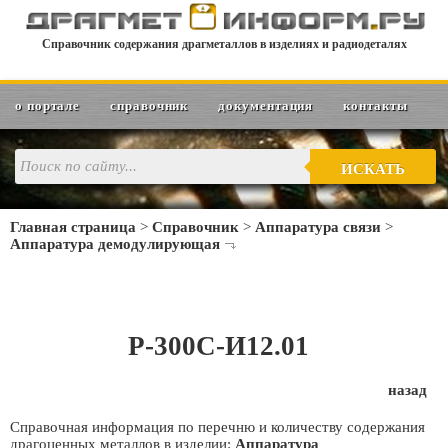
Справочник содержания драгметаллов в изделиях и радиодеталях
о портале
справочник
документация
контакты
ИСКАТЬ
Главная страница
>
Справочник
>
Аппаратура связи
>
Аппаратура демодулирующая
Р-300С-И12.01
назад
Справочная информация по перечню и количеству содержания
драгоценных металлов в изделии:
Аппаратура