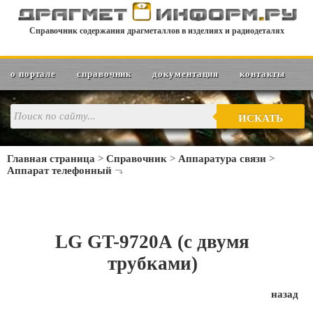
Справочник содержания драгметаллов в изделиях и радиодеталях
о портале
справочник
документация
контакты
ИСКАТЬ
Главная страница
>
Справочник
>
Аппаратура связи
>
Аппарат телефонный
LG GT-9720А (с двумя
трубками)
назад