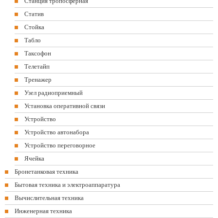
Станция тропосферная
Статив
Стойка
Табло
Таксофон
Телетайп
Тренажер
Узел радиоприемный
Установка оперативной связи
Устройство
Устройство автонабора
Устройство переговорное
Ячейка
Бронетанковая техника
Бытовая техника и электроаппаратура
Вычислительная техника
Инженерная техника