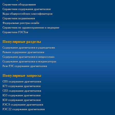
Справочник оборудования
Справочник содержания драгметаллов
Коды общероссийских классификаторов
Справочник подшипников
Федеральные реестры онлайн
Справочник по здравоохранению и медицине
Справочник ГОСТов
Популярные разделы
Содержание драгметаллов в радиодеталях
Разъем содержание драгметаллов
Содержание драгметаллов в микросхемах
Содержание драгметаллов в конденсаторах
Реле РЭС содержание драгметаллов
Популярные запросы
СП5 содержание драгметаллов
К73 содержание драгметаллов
СП3 содержание драгметаллов
К53 содержание драгметаллов
К50 содержание драгметаллов
РЭС 9 содержание драгметаллов
РЭС 22 содержание драгметаллов